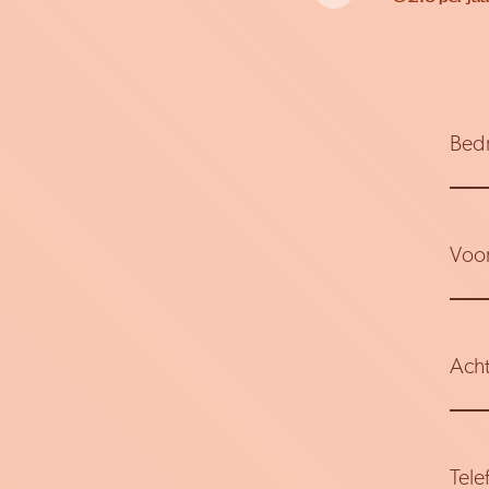
Bedr
Voo
Ach
Tele