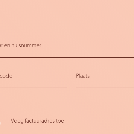
at en huisnummer
tcode
Plaats
Voeg factuuradres toe