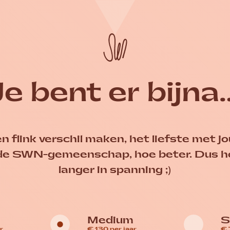
Homepage Seksueel
Je bent er bijna
n flink verschil maken, het liefste met jo
 de SWN-gemeenschap, hoe beter. Dus ho
langer in spanning ;)
Medium
S
r
€ 130 per jaar
€ 