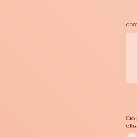
opm
De 
elk