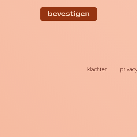
bevestigen
klachten
privac