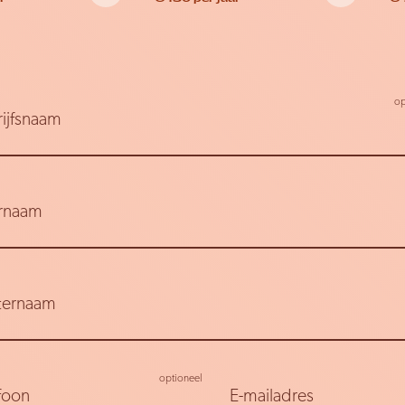
ijfsnaam
rnaam
ternaam
foon
E-mailadres