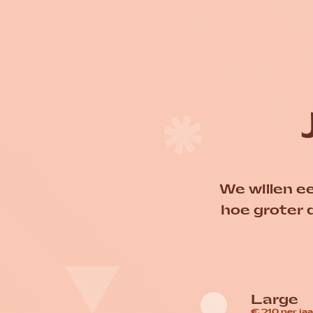
Skip
to
content
We willen ee
hoe groter
Large
€ 210 per jaa