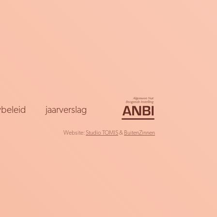
ybeleid
jaarverslag
Website:
Studio TOMIS
&
BuitenZinnen