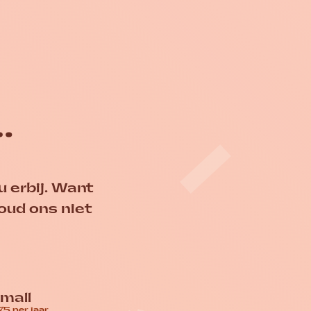
 Welzijn Nederland
…
u erbij. Want
ud ons niet
mall
75 per jaar