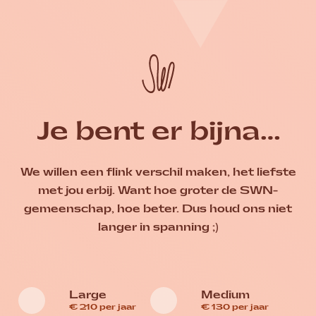
Skip
to
content
Homepage Seksueel
Je bent er bijna…
We willen een flink verschil maken, het liefste
met jou erbij. Want hoe groter de SWN-
gemeenschap, hoe beter. Dus houd ons niet
langer in spanning ;)
Large
Medium
€ 210 per jaar
€ 130 per jaar