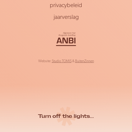
privacybeleid
jaarverslag
Website:
Studio TOMIS
&
BuitenZinnen
Turn
off
the lights…
on