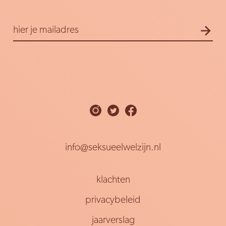
E-
hier je mailadres
mailadres
info@seksueelwelzijn.nl
klachten
privacybeleid
jaarverslag