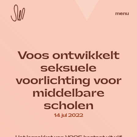
Skip
to
Homepage
Seksueel Welzijn Nederland
menu
sluit
content
Voos ontwikkelt
seksuele
voorlichting voor
middelbare
scholen
14 jul 2022