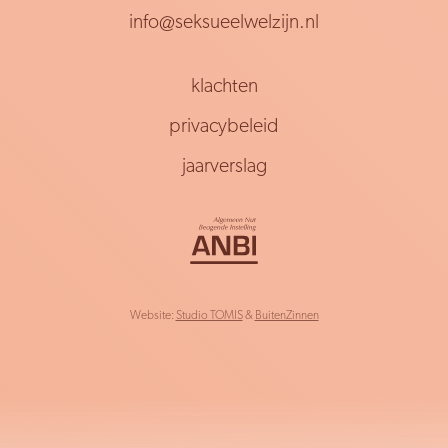
info@seksueelwelzijn.nl
klachten
privacybeleid
jaarverslag
Website:
Studio TOMIS
&
BuitenZinnen